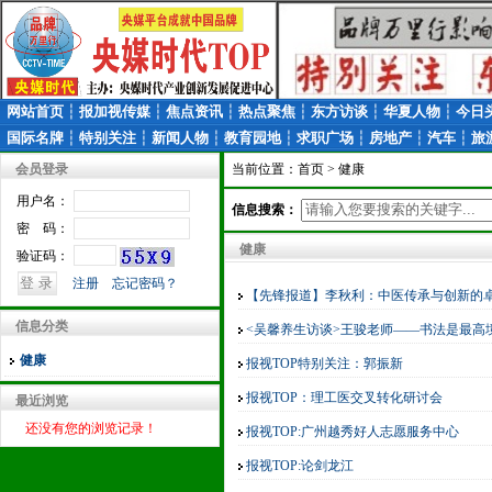
网站首页
┆
报加视传媒
┆
焦点资讯
┆
热点聚焦
┆
东方访谈
┆
华夏人物
┆
今日
国际名牌
┆
特别关注
┆
新闻人物
┆
教育园地
┆
求职广场
┆
房地产
┆
汽车
┆
旅
会员登录
当前位置：
首页
> 健康
用户名：
信息搜索：
密 码：
健康
验证码：
注册
忘记密码？
【先锋报道】李秋利：中医传承与创新的
信息分类
<吴馨养生访谈>王骏老师——书法是最高
健康
报视TOP特别关注：郭振新
报视TOP：理工医交叉转化研讨会
最近浏览
还没有您的浏览记录！
报视TOP:广州越秀好人志愿服务中心
报视TOP:论剑龙江