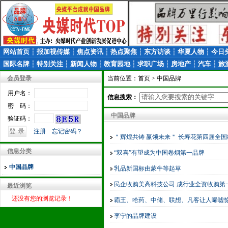
网站首页
┆
报加视传媒
┆
焦点资讯
┆
热点聚焦
┆
东方访谈
┆
华夏人物
┆
今日
国际名牌
┆
特别关注
┆
新闻人物
┆
教育园地
┆
求职广场
┆
房地产
┆
汽车
┆
旅
会员登录
当前位置：
首页
> 中国品牌
用户名：
信息搜索：
密 码：
中国品牌
验证码：
注册
忘记密码？
＂辉煌共铸 赢领未来＂ 长寿花第四届全
信息分类
“双喜”有望成为中国卷烟第一品牌
中国品牌
乳品新国标由蒙牛等起草
民企收购美高科技公司 成行业全资收购第
最近浏览
还没有您的浏览记录！
霸王、哈药、中储、联想、凡客让人唏嘘
李宁的品牌建设