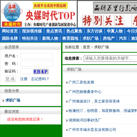
网站首页
┆
报加视传媒
┆
焦点资讯
┆
热点聚焦
┆
东方访谈
┆
华夏人物
┆
今日
国际名牌
┆
特别关注
┆
新闻人物
┆
教育园地
┆
求职广场
┆
房地产
┆
汽车
┆
旅
会员登录
当前位置：
首页
> 求职广场
用户名：
信息搜索：
密 码：
求职广场
验证码：
注册
忘记密码？
广州三原色发廊
信息分类
广州芭丽雅桑拿中心
求职广场
广州瀚迪设计，美之家容容美体
格澜丝汀，创明星，旭星辉服饰，强诚塑
最近浏览
还没有您的浏览记录！
湖洲南浔旧事砂洗厂
广州市羊城水泵实业有限公司