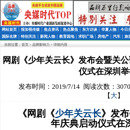
网站首页
┆
报加视传媒
┆
焦点资讯
┆
热点聚焦
┆
东方访谈
┆
华夏人物
┆
今日
国际名牌
┆
特别关注
┆
新闻人物
┆
教育园地
┆
求职广场
┆
房地产
┆
汽车
┆
旅
当前位置：
首页
>
品牌影响力
> 详细内容
网剧《少年关云长》发布会暨关公诞
仪式在深圳举
发布时间：2019/7/14 阅读次数：307
【
大
】
《网剧《
少年关云长
》发布
年庆典启动仪式在